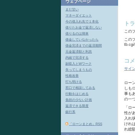
ウェブページ
まだ甘い
マネーダイエット
今の借入れ先で１本化
トラ
借りたお金で返済しない
この
借りるのは簡単
この
借金していなかったら
tb.cgi
借金完済までの返済期間
元金返済額と利息
内緒で完済する
コメ
副収入とWワーク
サイ
失ってしまうもの
性格改善
打ち明ける
ロー
窓口で相談してみる
しも
事も
行動をはじめる
の一
負担の少ない計画
返済できる限度
「ロ
銀行系
性が
入れ
けれ
「ローンまとめ」RSS
れ総