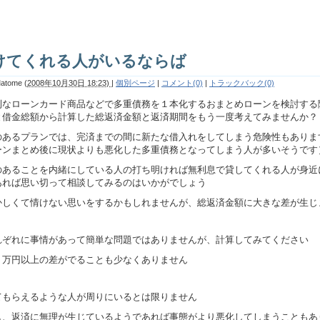
けてくれる人がいるならば
Matome
(
2008年10月30日 18:23)
|
個別ページ
|
コメント(0)
|
トラックバック(0)
利なローンカード商品などで多重債務を１本化するおまとめローンを検討する
と借金総額から計算した総返済金額と返済期間をもう一度考えてみませんか？
のあるプランでは、完済までの間に新たな借入れをしてしまう危険性もありま
ーンまとめ後に現状よりも悪化した多重債務となってしまう人が多いそうです
のあることを内緒にしている人の打ち明ければ無利息で貸してくれる人が身近
あれば思い切って相談してみるのはいかがでしょう
かしくて情けない思いをするかもしれませんが、総返済金額に大きな差が生じ
れぞれに事情があって簡単な問題ではありませんが、計算してみてください
０万円以上の差がでることも少なくありません
てもらえるような人が周りにいるとは限りません
し、返済に無理が生じているようであれば事態がより悪化してしまうこともあ