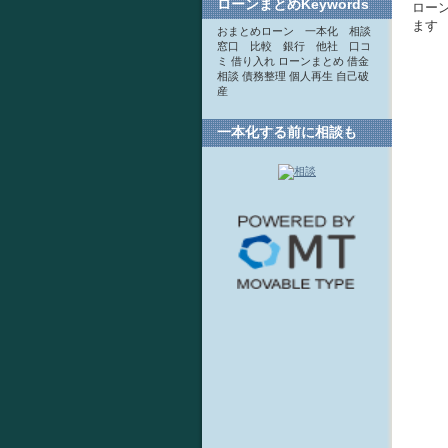
ローンまとめKeywords
ロー
ます
おまとめローン 一本化 相談
窓口 比較 銀行 他社 口コ
ミ 借り入れ ローンまとめ 借金
相談 債務整理 個人再生 自己破
産
一本化する前に相談も