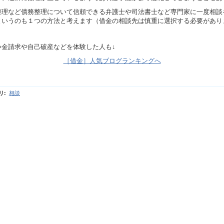
整理など債務整理について信頼できる弁護士や司法書士など専門家に一度相談
というのも１つの方法と考えます（借金の相談先は慎重に選択する必要があり
い金請求や自己破産などを体験した人も↓
［借金］人気ブログランキングへ
リ
:
相談