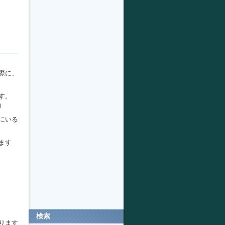
際に、
す。
）
にいる
ます
検索
ります