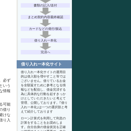
書類の記入/送付
まとめ契約内容最終確認
カードなどの発行/振込
借り入れ一本化
完済へ
借り入れ一本化サイト
借り入れ一本化サイトの運用目
的は借入額を増やすこと等では
、必ず
ございません。借りているお金
を全額返すために参考となる情
という
報などを配信し、借金完済する
な情報
為に具体的な行動を起すきっか
けとしていただきたいと考えて
管理、公開しております。｢借り
る可能
入れ一本化｣は一つの選択肢と考
の借り
えて紹介しております
避けな
ローン計算式を利用して利息の
借り入
計算をすることをお奨めしま
す。自分自身の借金状況を正確