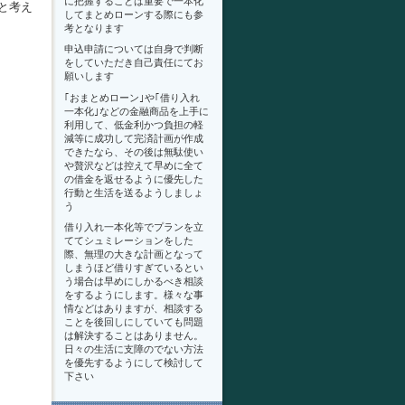
に把握することは重要で一本化
と考え
してまとめローンする際にも参
考となります
申込申請については自身で判断
をしていただき自己責任にてお
願いします
｢おまとめローン｣や｢借り入れ
一本化｣などの金融商品を上手に
利用して、低金利かつ負担の軽
減等に成功して完済計画が作成
できたなら、その後は無駄使い
や贅沢などは控えて早めに全て
の借金を返せるように優先した
行動と生活を送るようしましょ
う
借り入れ一本化等でプランを立
ててシュミレーションをした
際、無理の大きな計画となって
しまうほど借りすぎているとい
う場合は早めにしかるべき相談
をするようにします。様々な事
情などはありますが、相談する
ことを後回しにしていても問題
は解決することはありません。
日々の生活に支障のでない方法
を優先するようにして検討して
下さい