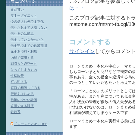
このブログ記事を参照してい
ウェブページ
は・・
まだ甘い
マネーダイエット
このブログ記事に対するトラ
今の借入れ先で１本化
matome.com/mt/mt-tb.cgi/18
借りたお金で返済しない
借りるのは簡単
借金していなかったら
コメントする
借金完済までの返済期間
サインイン
してからコメン
元金返済額と利息
内緒で完済する
副収入とWワーク
ローンまとめ一本化を中心テーマと
失ってしまうもの
しもローンまとめ商品などで複数の
性格改善
事もあり、全ての借金を返済する為
打ち明ける
の一つとしていただきたいと考えて
窓口で相談してみる
「ローンまとめ」のメリットとして
行動をはじめる
性がある。また年利についても低金
負担の少ない計画
入れ状況の管理が複数の借入先があ
返済できる限度
ければいけないのは、ローンまとめ
銀行系
れ総額が増えてしまうケースです
ローンまとめ一本化を実行する前に
「ローンまとめ」RSS
ます