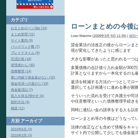
カテゴリ
ローンまとめの今後
おまとめローンSite (24)
まとめ管理 (21)
Loan-Matome
(
2009年3月 5日 11:35)
|
個別
サイト案内 (9)
貸金業法の法改正の後からローンま
バックリンク数 (7)
境が変化してきたように感じます
ブレイクタイム (9)
大きな影響があったと思われる一つ
完済計画 (18)
管理者から (35)
多重債務の合計借り入れ金額が300
債務整理 (14)
計算となりますから一本化するのも
妻に内緒で借金返せない (10)
返済を軽減する方法の一つとしてロ
借金完済への道のり (19)
選択しても計画通りに進める事が困
借金返済記 (7)
そういった流れを受けて弁護士や司
収入を得る/増やす (6)
や任意整理といった債務整理手続き
節約方法 (9)
相談 (11)
同時に過払い金の請求をする人も以
ローンまとめ等の今後はどうなって
月別
アーカイブ
法律の改正なども含めて情報をキャ
2010年6月 (3)
サイト内で公開して少しでも借金返
2010年3月 (3)