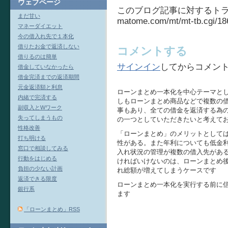
ウェブページ
このブログ記事に対するトラ
まだ甘い
matome.com/mt/mt-tb.cgi/18
マネーダイエット
今の借入れ先で１本化
借りたお金で返済しない
コメントする
借りるのは簡単
サインイン
してからコメン
借金していなかったら
借金完済までの返済期間
元金返済額と利息
ローンまとめ一本化を中心テーマと
内緒で完済する
しもローンまとめ商品などで複数の
副収入とWワーク
事もあり、全ての借金を返済する為
失ってしまうもの
の一つとしていただきたいと考えて
性格改善
「ローンまとめ」のメリットとして
打ち明ける
性がある。また年利についても低金
窓口で相談してみる
入れ状況の管理が複数の借入先があ
行動をはじめる
ければいけないのは、ローンまとめ
負担の少ない計画
れ総額が増えてしまうケースです
返済できる限度
ローンまとめ一本化を実行する前に
銀行系
ます
「ローンまとめ」RSS