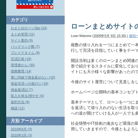
カテゴリ
ローンまとめサイト
おまとめローンSite (24)
まとめ管理 (21)
Loan-Matome
(
2009年5月 9日 15:30)
|
個別
サイト案内 (9)
複数の借り入れを一つにまとめて一
バックリンク数 (7)
行して完済を目指していく事をテー
ブレイクタイム (9)
完済計画 (18)
開設当初は多くのローンまとめ関連
管理者から (35)
形で紹介するスタイルに変化してお
債務整理 (14)
イトにも大小様々な影響があったの
妻に内緒で借金返せない (10)
今後のサイト運営について見直しを
借金完済への道のり (19)
借金返済記 (7)
ホームページ公開時の基本コンセプ
収入を得る/増やす (6)
基本テーマとして、ローンを一つに
節約方法 (9)
を返済して借り入れのない生活を取
相談 (11)
への道が開けていける人が一人でも
月別
アーカイブ
社会情勢やIT技術の進歩など環境の
用していきますので、今後ともよろ
2010年6月 (3)
2010年3月 (3)